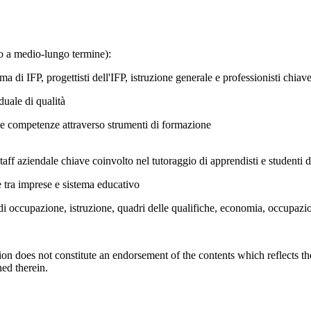
to a medio-lungo termine):
a di IFP, progettisti dell'IFP, istruzione generale e professionisti chiave
uazione di programmi di apprend
e e competenze attraverso strumenti di formazione
tivi
taff aziendale chiave coinvolto nel tutoraggio di apprendisti e studenti 
re in nuove strutture di cooperazione
 di occupazione, istruzione, quadri delle qualifiche, economia, occupazi
on does not constitute an endorsement of the contents which reflects t
ed therein.