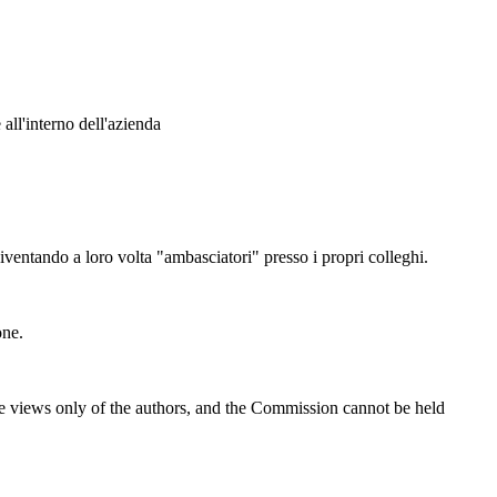
 all'interno dell'azienda
imento duale di qualità
diventando a loro volta "ambasciatori" presso i propri colleghi.
 tra imprese e sistema educativo
one.
he views only of the authors, and the Commission cannot be held